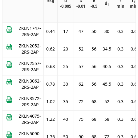
≈kg
d
D
B
r
r
1
d
1
-0.005
-0.01
-0.5
min
min
ZKLN1747-
0.44
17
47
50
30
0.3
0.6
2RS-2AP
ZKLN2052-
0.62
20
52
56
34.5
0.3
0.6
2RS-2AP
ZKLN2557-
0.68
25
57
56
40.5
0.3
0.6
2RS-2AP
ZKLN3062-
0.78
30
62
56
45.5
0.3
0.6
2RS-2AP
ZKLN3572-
1.02
35
72
68
52
0.3
0.6
2RS-2AP
ZKLN4075-
1.22
40
75
68
58
0.3
0.6
2RS-2AP
ZKLN5090-
1.76
50
90
68
72
0.3
0.6