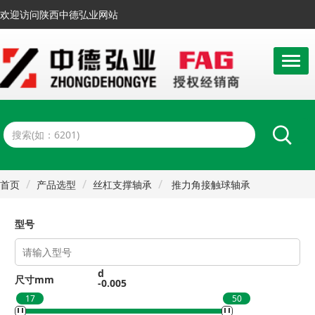
欢迎访问陕西中德弘业网站
首页
产品选型
丝杠支撑轴承
推力角接触球轴承
非螺栓安装 配对轴承ZKLN-2RS-2AP
型号
d
尺寸mm
-0.005
17
50