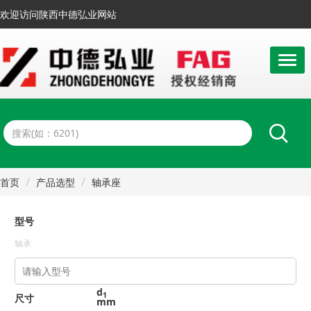
欢迎访问陕西中德弘业网站
首页
产品选型
轴承座
立式轴承座SNV,剖分用于带紧定套的圆锥孔轴承
d1 80-82.55mm
型号
轴承
d
1
尺寸
mm