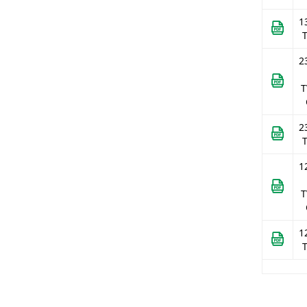
( 46 )
mm
1
( 48 )
mm
( 51 )
mm
2
( 55 )
mm
T
2
1
T
1