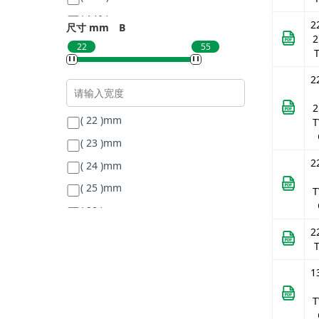
( 140 )
mm
2
尺寸 mm
B
2
( 150 )
mm
22
55
( 160 )
mm
2
2
( 22 )
mm
T
( 23 )
mm
2
( 24 )
mm
( 25 )
mm
T
( 28 )
mm
2
( 31 )
mm
( 33 )
mm
1
( 35 )
mm
( 37 )
mm
T