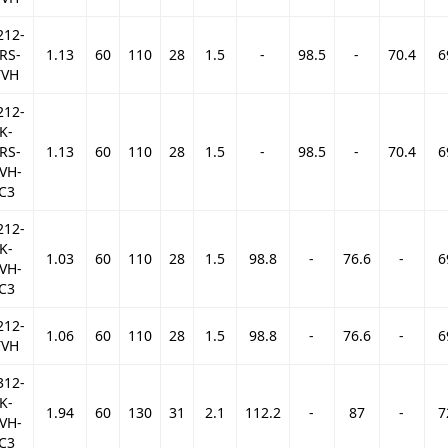
212-
RS-
1.13
60
110
28
1.5
-
98.5
-
70.4
6
TVH
212-
K-
RS-
1.13
60
110
28
1.5
-
98.5
-
70.4
6
VH-
C3
212-
K-
1.03
60
110
28
1.5
98.8
-
76.6
-
6
VH-
C3
212-
1.06
60
110
28
1.5
98.8
-
76.6
-
6
TVH
312-
K-
1.94
60
130
31
2.1
112.2
-
87
-
7
VH-
C3