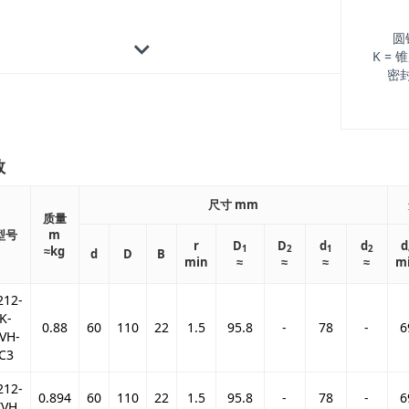
圆
K = 锥
密封
数
尺寸 mm
质量
型号
m
r
D
D
d
d
d
≈kg
1
2
1
2
d
D
B
min
≈
≈
≈
≈
m
212-
K-
0.88
60
110
22
1.5
95.8
-
78
-
6
VH-
C3
212-
0.894
60
110
22
1.5
95.8
-
78
-
6
TVH