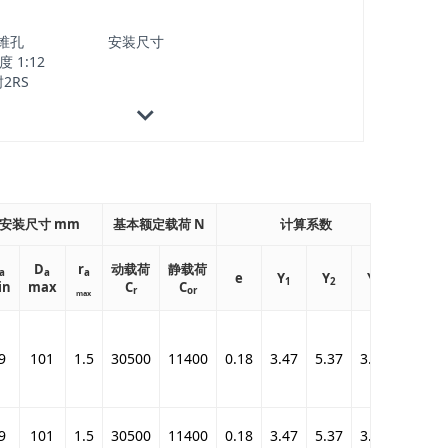
锥孔
安装尺寸
度 1:12
2RS
疲劳
安装尺寸 mm
基本额定载荷 N
计算系数
极限
载荷
D
r
动载荷
静载荷
C
/
a
a
a
e
Y
Y
Y
ur
1
2
0
in
max
C
C
N
r
or
max
9
101
1.5
30500
11400
0.18
3.47
5.37
3.64
710
9
101
1.5
30500
11400
0.18
3.47
5.37
3.64
710