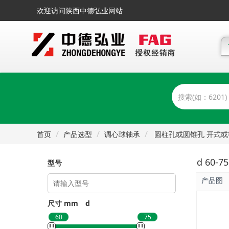
欢迎访问陕西中德弘业网站
首页
产品选型
调心球轴承
圆柱孔或圆锥孔 开式或
d 60-
型号
产品图
尺寸 mm
d
60
75